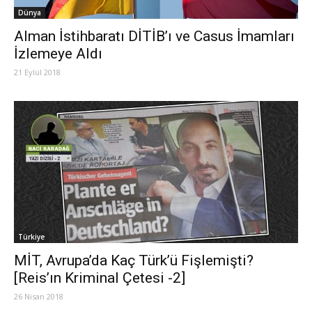
Dünya
Alman İstihbaratı DİTİB’ı ve Casus İmamları
İzlemeye Aldı
21 Eylül 2018
Türkiye
MİT, Avrupa’da Kaç Türk’ü Fişlemişti?
[Reis’ın Kriminal Çetesi -2]
26 Nisan 2018