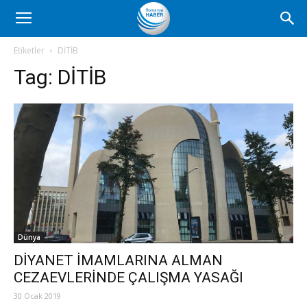
Romanya
Etiketler
DİTİB
Tag:
DİTİB
Haber
Dünya
DİYANET İMAMLARINA ALMAN
CEZAEVLERİNDE ÇALIŞMA YASAĞI
30 Ocak 2019