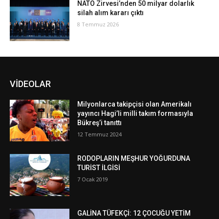
NATO Zirvesi’nden 50 milyar dolarlık
silah alım kararı çıktı
8 Temmuz 2026
VİDEOLAR
Milyonlarca takipçisi olan Amerikalı
yayıncı Hagi’li milli takım formasıyla
Bükreş’i tanıttı
12 Temmuz 2024
RODOPLARIN MEŞHUR YOĞURDUNA
TURİST İLGİSİ
7 Ocak 2019
GALİNA TÜFEKÇİ: 12 ÇOCUĞU YETİM