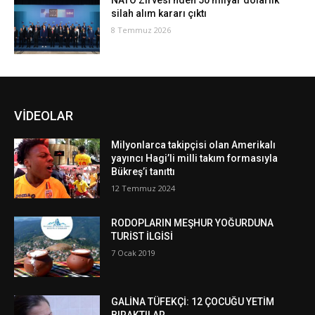
NATO Zirvesi’nden 50 milyar dolarlık
silah alım kararı çıktı
8 Temmuz 2026
VİDEOLAR
Milyonlarca takipçisi olan Amerikalı
yayıncı Hagi’li milli takım formasıyla
Bükreş’i tanıttı
12 Temmuz 2024
RODOPLARIN MEŞHUR YOĞURDUNA
TURİST İLGİSİ
7 Ocak 2019
GALİNA TÜFEKÇİ: 12 ÇOCUĞU YETİM