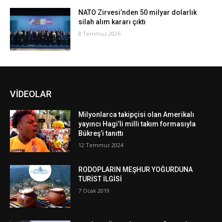
NATO Zirvesi’nden 50 milyar dolarlık
silah alım kararı çıktı
8 Temmuz 2026
VİDEOLAR
Milyonlarca takipçisi olan Amerikalı
yayıncı Hagi’li milli takım formasıyla
Bükreş’i tanıttı
12 Temmuz 2024
RODOPLARIN MEŞHUR YOĞURDUNA
TURİST İLGİSİ
7 Ocak 2019