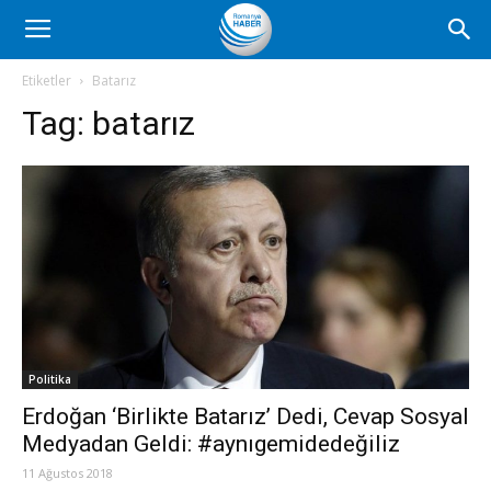
Romanya
Etiketler
Batarız
Tag:
batarız
Haber
Politika
Erdoğan ‘Birlikte Batarız’ Dedi, Cevap Sosyal
Medyadan Geldi: #aynıgemidedeğiliz
11 Ağustos 2018