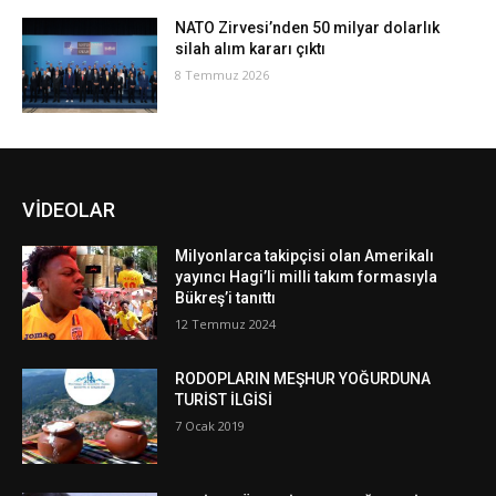
NATO Zirvesi’nden 50 milyar dolarlık
silah alım kararı çıktı
8 Temmuz 2026
VİDEOLAR
Milyonlarca takipçisi olan Amerikalı
yayıncı Hagi’li milli takım formasıyla
Bükreş’i tanıttı
12 Temmuz 2024
RODOPLARIN MEŞHUR YOĞURDUNA
TURİST İLGİSİ
7 Ocak 2019