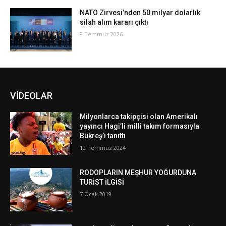
NATO Zirvesi’nden 50 milyar dolarlık
silah alım kararı çıktı
8 Temmuz 2026
VİDEOLAR
Milyonlarca takipçisi olan Amerikalı
yayıncı Hagi’li milli takım formasıyla
Bükreş’i tanıttı
12 Temmuz 2024
RODOPLARIN MEŞHUR YOĞURDUNA
TURİST İLGİSİ
7 Ocak 2019