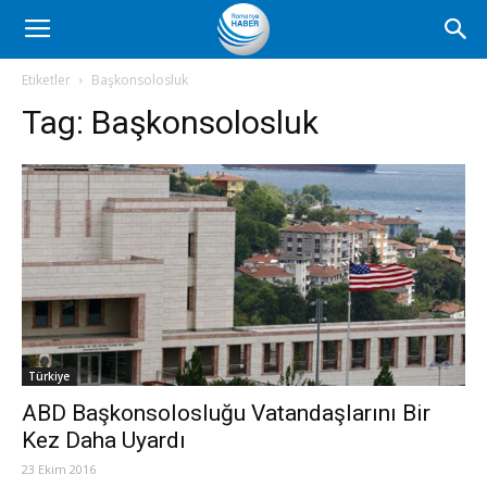
Romanya
Etiketler
Başkonsolosluk
Tag:
Başkonsolosluk
Haber
Türkiye
ABD Başkonsolosluğu Vatandaşlarını Bir
Kez Daha Uyardı
23 Ekim 2016