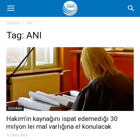
Romanya
Etiketler
ANI
Tag:
ANI
Haber
Gündem
Hakim’in kaynağını ispat edemediği 30
milyon lei mal varlığına el konulacak
12 Ekim 2023