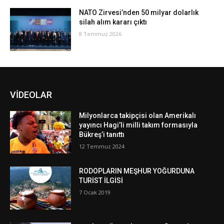
NATO Zirvesi’nden 50 milyar dolarlık
silah alım kararı çıktı
8 Temmuz 2026
VİDEOLAR
Milyonlarca takipçisi olan Amerikalı
yayıncı Hagi’li milli takım formasıyla
Bükreş’i tanıttı
12 Temmuz 2024
RODOPLARIN MEŞHUR YOĞURDUNA
TURİST İLGİSİ
7 Ocak 2019