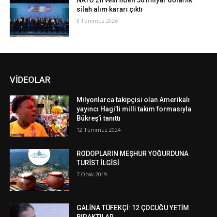
NATO Zirvesi’nden 50 milyar dolarlık
silah alım kararı çıktı
8 Temmuz 2026
VİDEOLAR
Milyonlarca takipçisi olan Amerikalı
yayıncı Hagi’li milli takım formasıyla
Bükreş’i tanıttı
12 Temmuz 2024
RODOPLARIN MEŞHUR YOĞURDUNA
TURİST İLGİSİ
7 Ocak 2019
GALİNA TÜFEKÇİ: 12 ÇOCUĞU YETİM