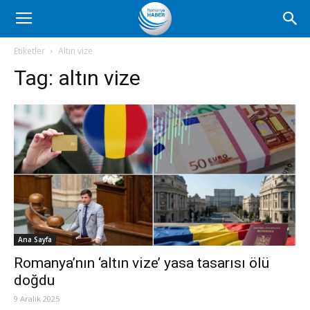
Romanya
Etiketler
Altın vize
Tag:
altın vize
Haber
Ana Sayfa
Romanya’nın ‘altın vize’ yasa tasarısı ölü
doğdu
9 Aralık 2025