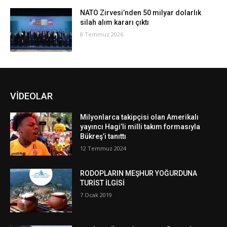
NATO Zirvesi’nden 50 milyar dolarlık
silah alım kararı çıktı
8 Temmuz 2026
VİDEOLAR
Milyonlarca takipçisi olan Amerikalı
yayıncı Hagi’li milli takım formasıyla
Bükreş’i tanıttı
12 Temmuz 2024
RODOPLARIN MEŞHUR YOĞURDUNA
TURİST İLGİSİ
7 Ocak 2019