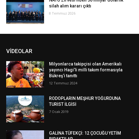
NATO Zirvesi’nden 50 milyar dolarlık
silah alım kararı çıktı
8 Temmuz 2026
VİDEOLAR
Milyonlarca takipçisi olan Amerikalı
yayıncı Hagi’li milli takım formasıyla
Bükreş’i tanıttı
12 Temmuz 2024
RODOPLARIN MEŞHUR YOĞURDUNA
TURİST İLGİSİ
7 Ocak 2019
GALİNA TÜFEKÇİ: 12 ÇOCUĞU YETİM