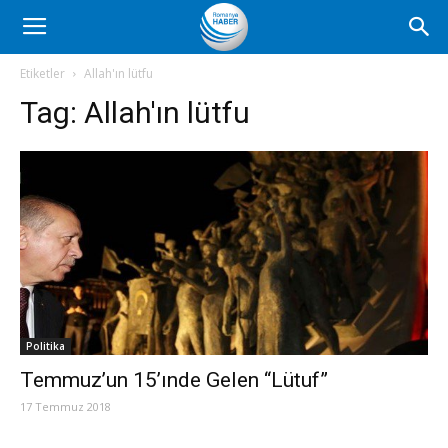
Romanya
Etiketler
Allah'ın lütfu
Tag:
Allah'ın lütfu
Haber
Politika
Temmuz’un 15’ınde Gelen “Lütuf”
17 Temmuz 2018