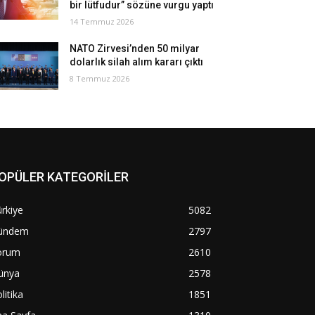
bir lütfudur” sözüne vurgu yaptı
14 Temmuz 2026
NATO Zirvesi’nden 50 milyar
dolarlık silah alım kararı çıktı
8 Temmuz 2026
OPÜLER KATEGORİLER
rkiye
5082
ündem
2797
orum
2610
ünya
2578
litika
1851