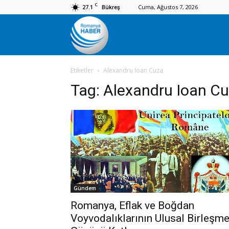
C
27.1
Cuma, Ağustos 7, 2026
Bükreş
Romanya
Etiketler
Alexandru Ioan Cuza
Haber
Tag:
Alexandru Ioan C
Gündem
Romanya, Eflak ve Boğdan
Voyvodalıklarının Ulusal Birleşm