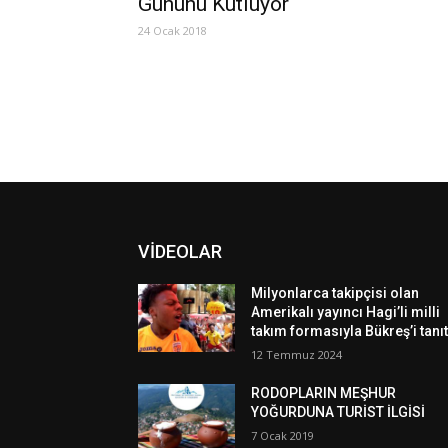
Gününü Kutluyor
24 Ocak 2018
VİDEOLAR
Milyonlarca takipçisi olan
Amerikalı yayıncı Hagi’li milli
takım formasıyla Bükreş’i tanıt
12 Temmuz 2024
RODOPLARIN MEŞHUR
YOĞURDUNA TURİST İLGİSİ
7 Ocak 2019