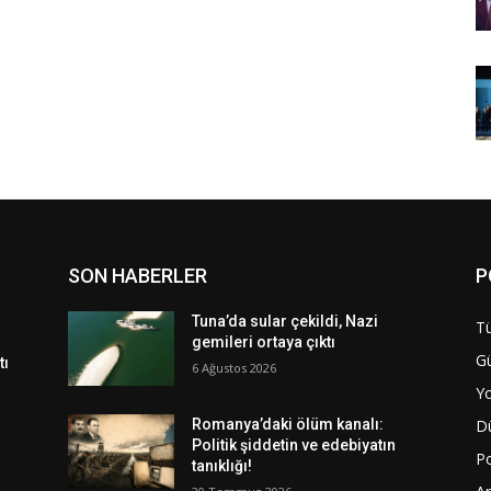
SON HABERLER
P
Tuna’da sular çekildi, Nazi
Tü
gemileri ortaya çıktı
G
tı
6 Ağustos 2026
Y
D
Romanya’daki ölüm kanalı:
Politik şiddetin ve edebiyatın
Po
tanıklığı!