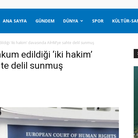
ANA SAYFA
GÜNDEM
DÜNYA
SPOR
KÜLTÜR-SA
ldiği ‘iki hakim’ davasında AİHM’ye sahte delil sunmuş
um edildiği ‘iki hakim’
te delil sunmuş