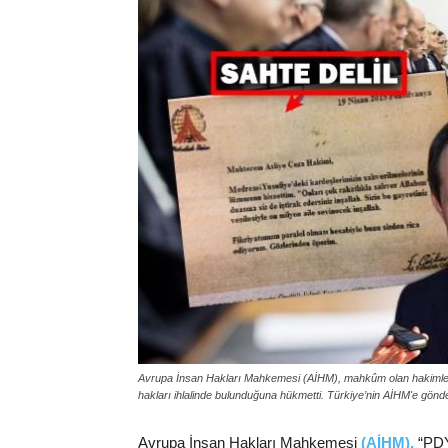
Avrupa İnsan Hakları Mahkemesi (AİHM), mahkûm olan hakimler 
hakları ihlalinde bulunduğuna hükmetti. Türkiye’nin AİHM'e gön
Avrupa İnsan Hakları Mahkemesi
(AİHM)
,
“PDY