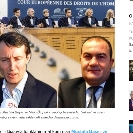
T
o
6 
Tu
dü
İk
ba
Mustafa Başer ve Metin Özçelik'in yaptığı başvuruda, Türkiye’nin insan
derdiği savunmada sahte delil skandalı damgasını vurdu.
” iddiasıyla tutuklanıp mahkum olan
Mustafa Başer ve