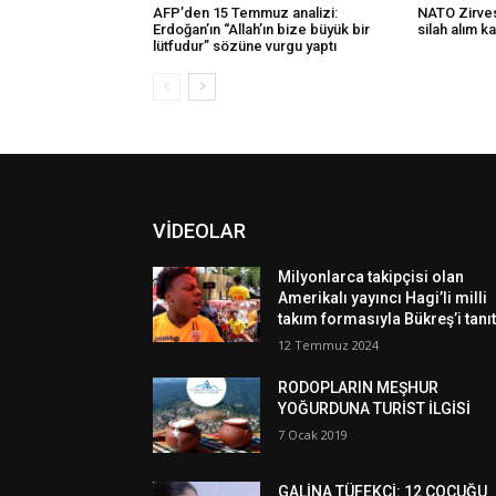
AFP’den 15 Temmuz analizi:
NATO Zirvesi
Erdoğan’ın “Allah’ın bize büyük bir
silah alım ka
lütfudur” sözüne vurgu yaptı
VİDEOLAR
Milyonlarca takipçisi olan
Amerikalı yayıncı Hagi’li milli
takım formasıyla Bükreş’i tanıt
12 Temmuz 2024
RODOPLARIN MEŞHUR
YOĞURDUNA TURİST İLGİSİ
7 Ocak 2019
GALİNA TÜFEKÇİ: 12 ÇOCUĞU