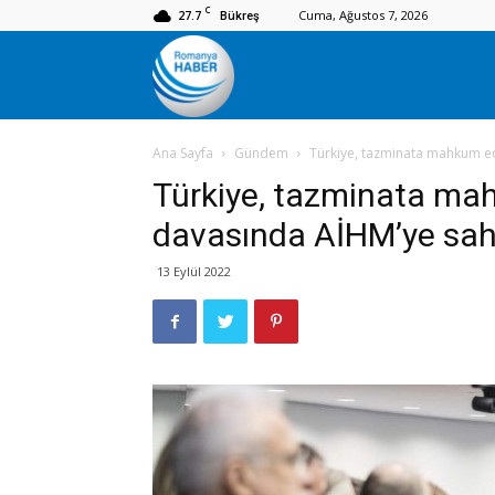
C
27.7
Cuma, Ağustos 7, 2026
Bükreş
Romanya
Ana Sayfa
Gündem
Türkiye, tazminata mahkum edi
Haber
Türkiye, tazminata mahk
davasında AİHM’ye sah
13 Eylül 2022