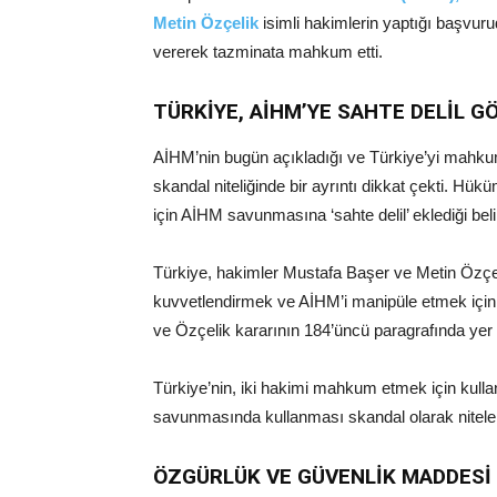
Metin Özçelik
isimli hakimlerin yaptığı başvuru
vererek tazminata mahkum etti.
TÜRKİYE, AİHM’YE SAHTE DELİL G
AİHM’nin bugün açıkladığı ve Türkiye’yi mahkum
skandal niteliğinde bir ayrıntı dikkat çekti. Hük
için AİHM savunmasına ‘sahte delil’ eklediği beli
Türkiye, hakimler Mustafa Başer ve Metin Özçe
kuvvetlendirmek ve AİHM’i manipüle etmek için
ve Özçelik kararının 184’üncü paragrafında yer v
Türkiye’nin, iki hakimi mahkum etmek için kull
savunmasında kullanması skandal olarak nitele
ÖZGÜRLÜK VE GÜVENLİK MADDESİ İ