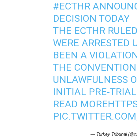
#ECTHR
ANNOUNC
DECISION TODAY
THE ECTHR RULED
WERE ARRESTED U
BEEN A VIOLATION
THE CONVENTION
UNLAWFULNESS OF
INITIAL PRE-TRIA
READ MORE
HTTPS
PIC.TWITTER.CO
— Turkey Tribunal (@tu