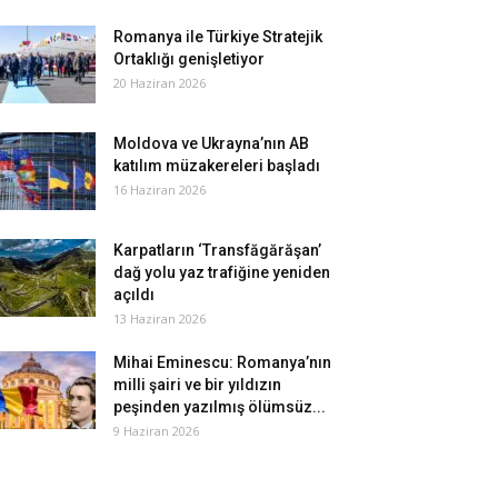
Romanya ile Türkiye Stratejik
Ortaklığı genişletiyor
20 Haziran 2026
Moldova ve Ukrayna’nın AB
katılım müzakereleri başladı
16 Haziran 2026
Karpatların ‘Transfăgărăşan’
dağ yolu yaz trafiğine yeniden
açıldı
13 Haziran 2026
Mihai Eminescu: Romanya’nın
milli şairi ve bir yıldızın
peşinden yazılmış ölümsüz...
9 Haziran 2026