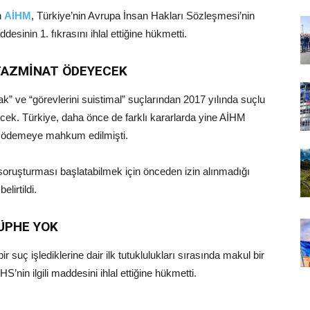
n
AİHM
, Türkiye’nin Avrupa İnsan Hakları Sözleşmesi’nin
desinin 1. fıkrasını ihlal ettiğine hükmetti.
 TAZMİNAT ÖDEYECEK
k” ve “görevlerini suistimal” suçlarından 2017 yılında suçlu
cek. Türkiye, daha önce de farklı kararlarda yine AİHM
t ödemeye mahkum edilmişti.
oruşturması başlatabilmek için önceden izin alınmadığı
elirtildi.
ŞÜPHE YOK
 suç işlediklerine dair ilk tutuklulukları sırasında makul bir
nin ilgili maddesini ihlal ettiğine hükmetti.