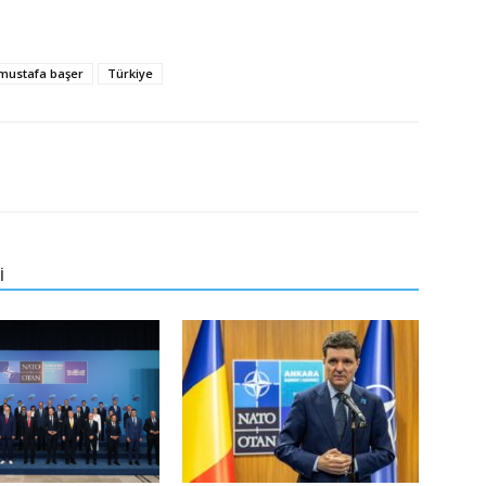
mustafa başer
Türkiye
İ