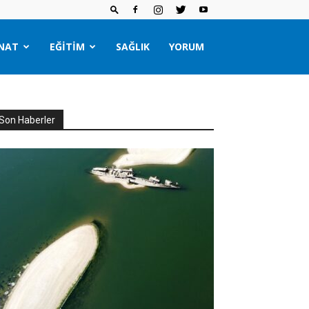
NAT
EĞITIM
SAĞLIK
YORUM
Son Haberler