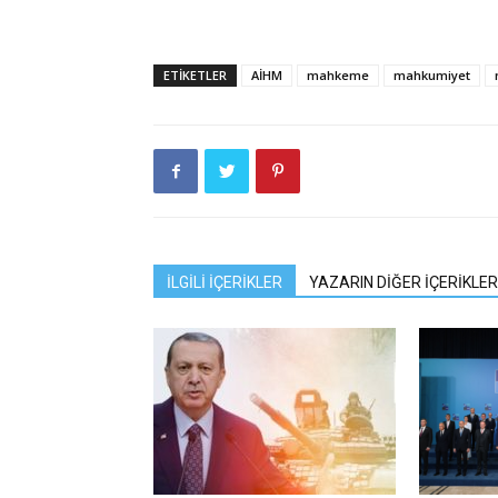
ETIKETLER
AİHM
mahkeme
mahkumiyet
İLGİLİ İÇERİKLER
YAZARIN DİĞER İÇERİKLER