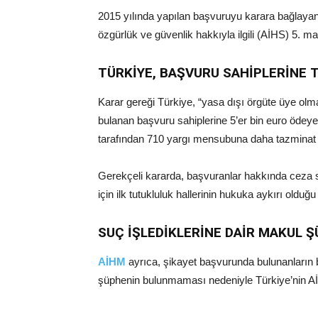
2015 yılında yapılan başvuruyu karara bağlaya
özgürlük ve güvenlik hakkıyla ilgili (AİHS) 5. mad
TÜRKİYE, BAŞVURU SAHİPLERİNE
Karar gereği Türkiye, “yasa dışı örgüte üye olma
bulanan başvuru sahiplerine 5’er bin euro ödeye
tarafından 710 yargı mensubuna daha tazmina
Gerekçeli kararda, başvuranlar hakkında ceza s
için ilk tutukluluk hallerinin hukuka aykırı olduğu b
SUÇ İŞLEDİKLERİNE DAİR MAKUL 
AİHM
ayrıca, şikayet başvurunda bulunanların bir
şüphenin bulunmaması nedeniyle Türkiye’nin AİHS’