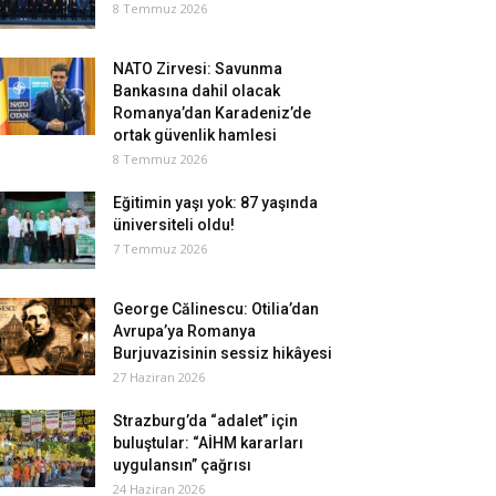
8 Temmuz 2026
NATO Zirvesi: Savunma
Bankasına dahil olacak
Romanya’dan Karadeniz’de
ortak güvenlik hamlesi
8 Temmuz 2026
Eğitimin yaşı yok: 87 yaşında
üniversiteli oldu!
7 Temmuz 2026
George Călinescu: Otilia’dan
Avrupa’ya Romanya
Burjuvazisinin sessiz hikâyesi
27 Haziran 2026
Strazburg’da “adalet” için
buluştular: “AİHM kararları
uygulansın” çağrısı
24 Haziran 2026