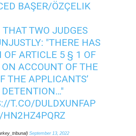
ED BAŞER/ÖZÇELIK
 THAT TWO JUDGES
NJUSTLY: "THERE HAS
 OF ARTICLE 5 § 1 OF
 ON ACCOUNT OF THE
 THE APPLICANTS’
L DETENTION…"
://T.CO/DULDXUNFAP
M/HN2HZ4PQRZ
rkey_tribunal)
September 13, 2022