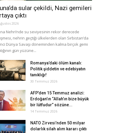
una’da sular çekildi, Nazi gemileri
rtaya çıktı
Ağustos 2026
na Nehri’nde su seviyesinin rekor derecede
şmesi, nehrin geçtiği ülkelerden olan Sırbistan’da
inci Dünya Savaşı döneminden kalma birçok gemi
tığının gün yüzüne...
Romanya’daki ölüm kanalı:
Politik şiddetin ve edebiyatın
tanıklığı!
30 Temmuz 2026
AFP’den 15 Temmuz analizi:
Erdoğan’ın “Allah’ın bize büyük
bir lütfudur” sözüne...
14 Temmuz 2026
NATO Zirvesi’nden 50 milyar
dolarlık silah alım kararı çıktı