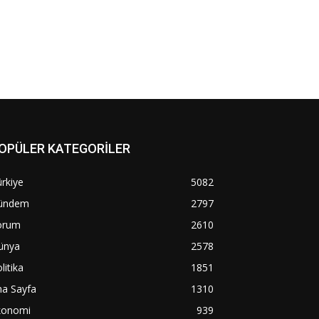
OPÜLER KATEGORİLER
rkiye
5082
ündem
2797
orum
2610
ünya
2578
litika
1851
na Sayfa
1310
konomi
939