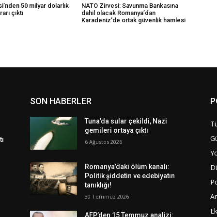
’nden 50 milyar dolarlık
NATO Zirvesi: Savunma Bankasına
rarı çıktı
dahil olacak Romanya’dan
Karadeniz’de ortak güvenlik hamlesi
SON HABERLER
P
Tuna’da sular çekildi, Nazi
Tü
gemileri ortaya çıktı
G
tı
6 Ağustos 2026
Y
D
Romanya’daki ölüm kanalı:
Politik şiddetin ve edebiyatın
Po
tanıklığı!
A
30 Temmuz 2026
E
AFP’den 15 Temmuz analizi: