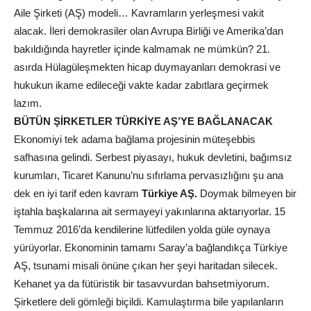
Aile Şirketi (AŞ) modeli… Kavramların yerleşmesi vakit
alacak. İleri demokrasiler olan Avrupa Birliği ve Amerika’dan
bakıldığında hayretler içinde kalmamak ne mümkün? 21.
asırda Hülagüleşmekten hicap duymayanları demokrasi ve
hukukun ikame edileceği vakte kadar zabıtlara geçirmek
lazım.
BÜTÜN ŞİRKETLER TÜRKİYE AŞ’YE BAĞLANACAK
Ekonomiyi tek adama bağlama projesinin müteşebbis
safhasına gelindi. Serbest piyasayı, hukuk devletini, bağımsız
kurumları, Ticaret Kanunu’nu sıfırlama pervasızlığını şu ana
dek en iyi tarif eden kavram
Türkiye AŞ.
Doymak bilmeyen bir
iştahla başkalarına ait sermayeyi yakınlarına aktarıyorlar. 15
Temmuz 2016’da kendilerine lütfedilen yolda güle oynaya
yürüyorlar. Ekonominin tamamı Saray’a bağlandıkça Türkiye
AŞ, tsunami misali önüne çıkan her şeyi haritadan silecek.
Kehanet ya da fütüristik bir tasavvurdan bahsetmiyorum.
Şirketlere deli gömleği biçildi. Kamulaştırma bile yapılanların