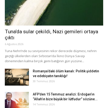
Tuna’da sular çekildi, Nazi gemileri ortaya
çıktı
6 Ağustos 2026
Tuna Nehri’nde su seviyesinin rekor derecede düşmesi, nehrin
geçtiği ülkelerden olan Sırbistan’da İkinci Dünya Savaşı
döneminden kalma birçok gemi batığının gün yüzüne...
Romanya’daki ölüm kanalı: Politik şiddetin
ve edebiyatın tanıklığı!
30 Temmuz 2026
AFP’den 15 Temmuz analizi: Erdoğan’ın
“Allah’ın bize büyük bir lütfudur” sözüne...
14 Temmuz 2026