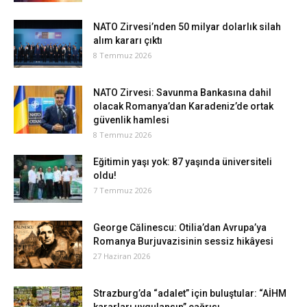
NATO Zirvesi’nden 50 milyar dolarlık silah
alım kararı çıktı
8 Temmuz 2026
NATO Zirvesi: Savunma Bankasına dahil
olacak Romanya’dan Karadeniz’de ortak
güvenlik hamlesi
8 Temmuz 2026
Eğitimin yaşı yok: 87 yaşında üniversiteli
oldu!
7 Temmuz 2026
George Călinescu: Otilia’dan Avrupa’ya
Romanya Burjuvazisinin sessiz hikâyesi
27 Haziran 2026
Strazburg’da “adalet” için buluştular: “AİHM