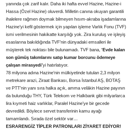
yanında çok zarif kalır. Daha iki hafta evvel Hazine, Hazine-i
Hassa (Özel Hazine) oluverdi. Milletin canına okuyan garantili
ihalelere rağmen doymak bilmeyen hısım-akraba işadamlarına
Hazine’yi kefil göstermek için yapılan işleme Varlık Fonu (TVF)
ismi verilmesinin hakikatte karşılığı yok. Zira kuruluş ve işleyiş
esaslarına bakıldığında TVF’nin dünyadaki emsalleri ile
müşterek tek noktası bile bulunamadı. TVF bana,
‘Evde kalan
son gümüş takımlarını satıp kumar borcunu ödemeye
çalışan mirasyedi’
yi hatırlatıyor.
78 milyona adına Hazine’nin mülkiyetinde tutulan 2,3 milyon
metrekare arazi, Ziraat Bankası, Borsa İstanbul AŞ, BOTAŞ
ve PTT’nin yanı sıra halka açık, amma velâkin Hazine payının
da bulunduğu THY, Türk Telekom ve Halkbank gibi milyarlarca
lira kıymeti haiz varlıklar, Paralel Hazine’ye bir gecede
devredildi. Böylece servet transferinin kamu ayağı
tamamlandı. Sırada özel sektör var…
ESRARENGİZ TİPLER PATRONLARI ZİYARET EDİYOR!