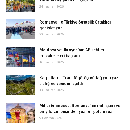
kararları uygulansın” çağrısı
24 Haziran 2026
Romanya ile Türkiye Stratejik Ortaklığı
genişletiyor
20 Haziran 2026
Moldova ve Ukrayna’nın AB katılım
müzakereleri başladı
16 Haziran 2026
Karpatların ‘Transfăgărăşan’ dağ yolu yaz
trafiğine yeniden açıldı
13 Haziran 2026
Mihai Eminescu: Romanya’nın milli şairi ve
bir yıldızın peşinden yazılmış ölümsüz...
9 Haziran 2026