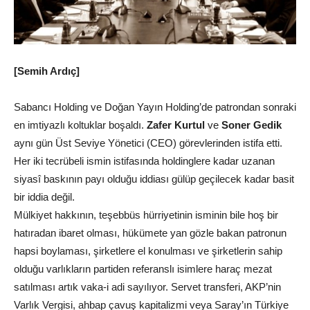
[Semih Ardıç]
Sabancı Holding ve Doğan Yayın Holding’de patrondan sonraki
en imtiyazlı koltuklar boşaldı.
Zafer Kurtul
ve
Soner Gedik
aynı gün Üst Seviye Yönetici (CEO) görevlerinden istifa etti.
Her iki tecrübeli ismin istifasında holdinglere kadar uzanan
siyasî baskının payı olduğu iddiası gülüp geçilecek kadar basit
bir iddia değil.
Mülkiyet hakkının, teşebbüs hürriyetinin isminin bile hoş bir
hatıradan ibaret olması, hükümete yan gözle bakan patronun
hapsi boylaması, şirketlere el konulması ve şirketlerin sahip
olduğu varlıkların partiden referanslı isimlere haraç mezat
satılması artık vaka-i adi sayılıyor. Servet transferi, AKP’nin
Varlık Vergisi, ahbap çavuş kapitalizmi veya Saray’ın Türkiye