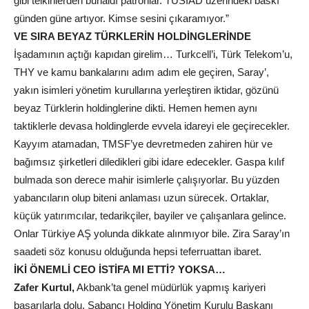
gibi telkinlerden bunaldı patronlar. TÜSİAD üzerindeki baskı
günden güne artıyor. Kimse sesini çıkaramıyor.”
VE SIRA BEYAZ TÜRKLERİN HOLDİNGLERİNDE
İşadamının açtığı kapıdan girelim… Turkcell’i, Türk Telekom’u,
THY ve kamu bankalarını adım adım ele geçiren, Saray’,
yakın isimleri yönetim kurullarına yerleştiren iktidar, gözünü
beyaz Türklerin holdinglerine dikti. Hemen hemen aynı
taktiklerle devasa holdinglerde evvela idareyi ele geçirecekler.
Kayyım atamadan, TMSF’ye devretmeden zahiren hür ve
bağımsız şirketleri diledikleri gibi idare edecekler. Gaspa kılıf
bulmada son derece mahir isimlerle çalışıyorlar. Bu yüzden
yabancıların olup biteni anlaması uzun sürecek. Ortaklar,
küçük yatırımcılar, tedarikçiler, bayiler ve çalışanlara gelince.
Onlar Türkiye AŞ yolunda dikkate alınmıyor bile. Zira Saray’ın
saadeti söz konusu olduğunda hepsi teferruattan ibaret.
İKİ ÖNEMLİ CEO İSTİFA MI ETTİ? YOKSA…
Zafer Kurtul,
Akbank’ta genel müdürlük yapmış kariyeri
başarılarla dolu. Sabancı Holding Yönetim Kurulu Başkanı