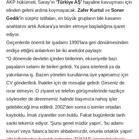
AKP hükümeti, Saray’ın
‘Türkiye AŞ’
hayaline kavuşması için
elinden geleni ardına koymayacak.
Zafer Kurtul
ve
Soner
Gedik’
in sürpriz istifaları, en büyük grupların bile kasanın
anahtarını artık Ankara’ya teslim etmeye başladığına işaret
ediyor.
Geçenlerde önemli bir işadamı 1990’lara geri dönülmesinden
endişe ettiğini anlatırken bir-iki anekdot paylaştı:
“O dönemde devletin içinden birilerinin, ekseriyetle bazı
paşaların selamı ile birileri gelirdi. Ya para isterlerdi ya da
yakınlarına iş. Bazen yönetim kurullarına üye yapmamız için
CV gönderilirdi. İhaleler için de mesajlar gelirdi: Girseniz de
ısrar etmeyin. O ziyaret ve telefon görüşmelerinde nazikçe
söyleseler de direnmemiz halinde başımıza nahoş işler
gelebileceği ima edilirdi. 2002’den sonra o isimler ortadan
kayboldu. İmalı ziyaretler son buldu. Fakat bugünlerde tarih
sanki tekerrür ediyor. ‘Şunu genel müdür yapın’, ‘bu adamı
kovun’ veya ‘falanca bizim ahbabımızdır, onunla ortaklık yapın’