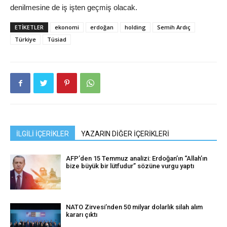
denilmesine de iş işten geçmiş olacak.
ETIKETLER
ekonomi
erdoğan
holding
Semih Ardıç
Türkiye
Tüsiad
İLGİLİ İÇERİKLER
YAZARIN DİĞER İÇERİKLERİ
AFP’den 15 Temmuz analizi: Erdoğan’ın “Allah’ın
bize büyük bir lütfudur” sözüne vurgu yaptı
NATO Zirvesi’nden 50 milyar dolarlık silah alım
kararı çıktı