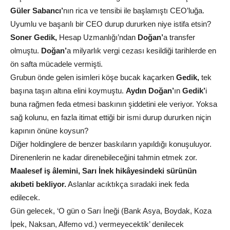
Güler Sabancı’
nın rica ve tensibi ile başlamıştı CEO’luğa.
Uyumlu ve başarılı bir CEO durup dururken niye istifa etsin?
Soner Gedik,
Hesap Uzmanlığı’ndan
Doğan’
a transfer
olmuştu.
Doğan’
a milyarlık vergi cezası kesildiği tarihlerde en
ön safta mücadele vermişti.
Grubun önde gelen isimleri köşe bucak kaçarken
Gedik,
tek
başına taşın altına elini koymuştu.
Aydın Doğan’
ın
Gedik’
i
buna rağmen feda etmesi baskının şiddetini ele veriyor. Yoksa
sağ kolunu, en fazla itimat ettiği bir ismi durup dururken niçin
kapının önüne koysun?
Diğer holdinglere de benzer baskıların yapıldığı konuşuluyor.
Direnenlerin ne kadar direnebileceğini tahmin etmek zor.
Maalesef iş âlemini, Sarı İnek hikâyesindeki sürünün
akıbeti bekliyor.
Aslanlar acıktıkça sıradaki inek feda
edilecek.
Gün gelecek, ‘O gün o Sarı İneği (Bank Asya, Boydak, Koza
İpek, Naksan, Alfemo vd.) vermeyecektik’ denilecek