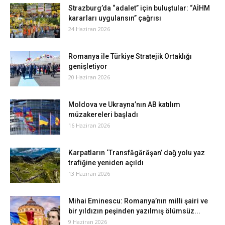
Strazburg’da “adalet” için buluştular: “AİHM
kararları uygulansın” çağrısı
24 Haziran 2026
Romanya ile Türkiye Stratejik Ortaklığı
genişletiyor
20 Haziran 2026
Moldova ve Ukrayna’nın AB katılım
müzakereleri başladı
16 Haziran 2026
Karpatların ‘Transfăgărăşan’ dağ yolu yaz
trafiğine yeniden açıldı
13 Haziran 2026
Mihai Eminescu: Romanya’nın milli şairi ve
bir yıldızın peşinden yazılmış ölümsüz...
9 Haziran 2026