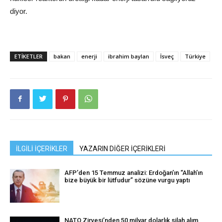
diyor.
ETIKETLER
bakan
enerji
ibrahim baylan
İsveç
Türkiye
İLGİLİ İÇERİKLER
YAZARIN DİĞER İÇERİKLERİ
AFP’den 15 Temmuz analizi: Erdoğan’ın “Allah’ın
bize büyük bir lütfudur” sözüne vurgu yaptı
NATO Zirvesi’nden 50 milyar dolarlık silah alım