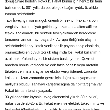
dönüştürme hedefini koyduk. Fakat bunun için henüz bir tarih
belirlemedik. 80’li yıllarda petrole çok bağımlıydık, özellikle
ısınma sektöründe.
Tabii İsveç için ısınma çok önemli bir sektör. Fakat karbon
vergisi ve karbon fiyatı getirip, aynı zamanda alternatiflere
teşvik sağlayarak, bu sektörü fosil yakıtlardan neredeyse
tamamen arındırmayı başardık. Avrupa Birliği’nde ulaşım
sektöründeki en yüksek yenilenebilir payına sahip olsak da,
önümüzdeki en büyük zorluk ulaşımda fosil yakıt kullanımını
azaltmak. Yakında yeni bir sistem başlatıyoruz: Çevreci
araçlara bonus verilecek ve çok fazla benzin veya motorin
tüketen verimsiz araçlar ise ekstra vergi ödemek zorunda
kalacak. Uzun zamandır çevre için doğru olanı yapmanın
maliyetli olduğu, sanayiyi karıştıracağına dair bir tartışma var.
Fakat biz tam tersini yaşadık.
30 yıl öncesine kıyasla İsveç ekonomisi yüzde 80 büyüdü,
nüfus yüzde 20-25 arttı. Fakat enerji ve elektrik tüketimimiz ve
fosil yakıt tüketimimiz çok azaldı. Hem çevreye, hem iklime