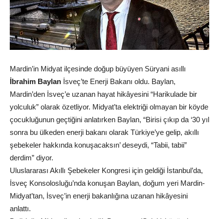
Mardin’in Midyat ilçesinde doğup büyüyen Süryani asıllı
İbrahim Baylan
İsveç’te Enerji Bakanı oldu. Baylan,
Mardin’den İsveç’e uzanan hayat hikâyesini “Harikulade bir
yolculuk” olarak özetliyor. Midyat’ta elektriği olmayan bir köyde
çocukluğunun geçtiğini anlatırken Baylan, “Birisi çıkıp da ‘30 yıl
sonra bu ülkeden enerji bakanı olarak Türkiye’ye gelip, akıllı
şebekeler hakkında konuşacaksın’ deseydi, “Tabii, tabii”
derdim” diyor.
Uluslararası Akıllı Şebekeler Kongresi için geldiği İstanbul’da,
İsveç Konsolosluğu’nda konuşan Baylan, doğum yeri Mardin-
Midyat’tan, İsveç’in enerji bakanlığına uzanan hikâyesini
anlattı.