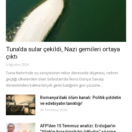
Tuna’da sular çekildi, Nazi gemileri ortaya
çıktı
6 Ağustos 2026
Tuna Nehri’nde su seviyesinin rekor derecede düşmesi, nehrin
geçtiği ülkelerden olan Sırbistan’da İkinci Dünya Savaşı
döneminden kalma birçok gemi batığının gün yüzüne...
Romanya’daki ölüm kanalı: Politik şiddetin
ve edebiyatın tanıklığı!
30 Temmuz 2026
AFP’den 15 Temmuz analizi: Erdoğan’ın
“Allah’ın bize büyük bir lütfudur” sözüne...