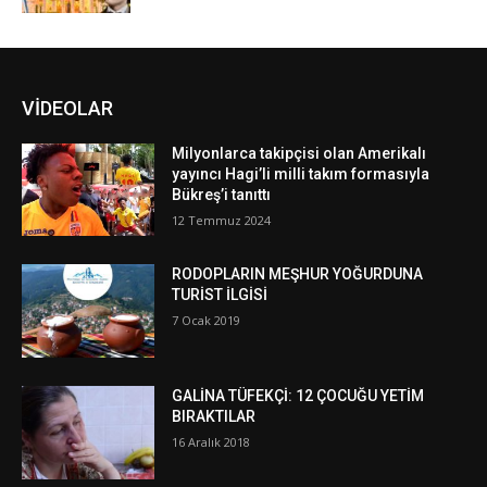
VİDEOLAR
Milyonlarca takipçisi olan Amerikalı
yayıncı Hagi’li milli takım formasıyla
Bükreş’i tanıttı
12 Temmuz 2024
RODOPLARIN MEŞHUR YOĞURDUNA
TURİST İLGİSİ
7 Ocak 2019
GALİNA TÜFEKÇİ: 12 ÇOCUĞU YETİM
BIRAKTILAR
16 Aralık 2018