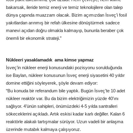
bakarsak, ileride temiz enerji ve temiz teknolojilere olan talep
dünya çapında muazzam olacak. Bizim açımızdan İsveç’i fosil
yakıtlardan arınmış bir refah ülkesine dönüştürmek sadece
manevi açıdan doğru olmakla kalmayıp, bununla beraber çok
önemli bir ekonomik strateji.”
Nükleeri yasaklamadık ama kimse yapmaz
İsveç’in nükleer enerji konusundaki pozisyonu sorulduğunda
ise Baylan, nükleer konusunun İsveç enerji siyasetini 40 yıldır
domine ettiğini söyleyerek, şöyle devam ediyor:
“Bu konuda bir referandum bile yaptık. Bugün İsveç’te 10 adet
nükleer reaktör var. Bu da bizim elektriğimizin yüzde 40’ını
sağlıyor. 4’ünün sahipleri, önümüzdeki 4-5 yılda santralleri
sökeceklerini açıkladı. Artık eskisi kadar karlı değiller. Kalan 6
reaktörle alakalı tartışmalar sürüyor. Uzun vadeli bir anlaşma
üzerinde mutabık kalmaya çalışıyoruz.