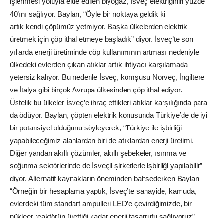
işlenmesi yoluyla elde edilen biyogaz, İsveç elektriğinin yüzde
40’ını sağlıyor. Baylan, “Öyle bir noktaya geldik ki
artık kendi çöpümüz yetmiyor. Başka ülkelerden elektrik
üretmek için çöp ithal etmeye başladık” diyor. İsveç’te son
yıllarda enerji üretiminde çöp kullanımının artması nedeniyle
ülkedeki evlerden çıkan atıklar artık ihtiyacı karşılamada
yetersiz kalıyor. Bu nedenle İsveç, komşusu Norveç, İngiltere
ve İtalya gibi birçok Avrupa ülkesinden çöp ithal ediyor.
Üstelik bu ülkeler İsveç’e ihraç ettikleri atıklar karşılığında para
da ödüyor. Baylan, çöpten elektrik konusunda Türkiye’de de iyi
bir potansiyel olduğunu söyleyerek, “Türkiye ile işbirliği
yapabileceğimiz alanlardan biri de atıklardan enerji üretimi.
Diğer yandan akıllı çözümler, akıllı şebekeler, ısınma ve
soğutma sektörlerinde de İsveçli şirketlerle işbirliği yapılabilir”
diyor. Alternatif kaynakların öneminden bahsederken Baylan,
“Örneğin bir hesaplama yaptık, İsveç’te sanayide, kamuda,
evlerdeki tüm standart ampulleri LED’e çevirdiğimizde, bir
nükleer reaktörün ürettiği kadar enerji tasarrufu sağlıyoruz”