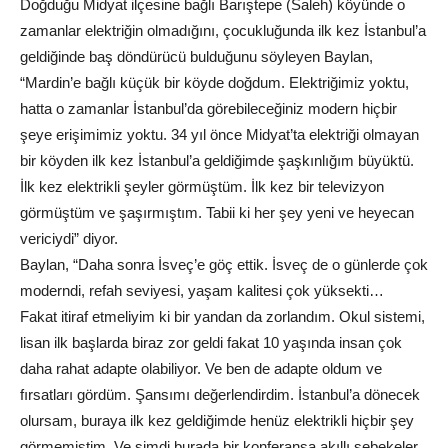
Doğduğu Midyat ilçesine bağlı Barıştepe (Saleh) köyünde o
zamanlar elektriğin olmadığını, çocukluğunda ilk kez İstanbul’a
geldiğinde baş döndürücü bulduğunu söyleyen Baylan,
“Mardin’e bağlı küçük bir köyde doğdum. Elektriğimiz yoktu,
hatta o zamanlar İstanbul’da görebileceğiniz modern hiçbir
şeye erişimimiz yoktu. 34 yıl önce Midyat’ta elektriği olmayan
bir köyden ilk kez İstanbul’a geldiğimde şaşkınlığım büyüktü.
İlk kez elektrikli şeyler görmüştüm. İlk kez bir televizyon
görmüştüm ve şaşırmıştım. Tabii ki her şey yeni ve heyecan
vericiydi” diyor.
Baylan, “Daha sonra İsveç’e göç ettik. İsveç de o günlerde çok
moderndi, refah seviyesi, yaşam kalitesi çok yüksekti…
Fakat itiraf etmeliyim ki bir yandan da zorlandım. Okul sistemi,
lisan ilk başlarda biraz zor geldi fakat 10 yaşında insan çok
daha rahat adapte olabiliyor. Ve ben de adapte oldum ve
fırsatları gördüm. Şansımı değerlendirdim. İstanbul’a dönecek
olursam, buraya ilk kez geldiğimde henüz elektrikli hiçbir şey
görmemiştim. Ve şimdi burada bir konferansa akıllı şebekeler