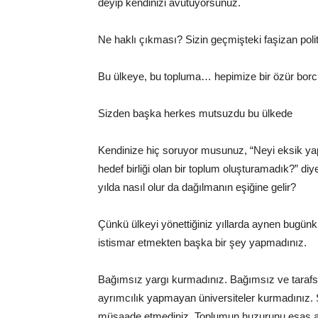
deyip kendinizi avutuyorsunuz.
Ne haklı çıkması? Sizin geçmişteki faşizan polit
Bu ülkeye, bu topluma… hepimize bir özür bor
Sizden başka herkes mutsuzdu bu ülkede
Kendinize hiç soruyor musunuz, “Neyi eksik yapt
hedef birliği olan bir toplum oluşturamadık?” diy
yılda nasıl olur da dağılmanın eşiğine gelir?
Çünkü ülkeyi yönettiğiniz yıllarda aynen bugünk
istismar etmekten başka bir şey yapmadınız.
Bağımsız yargı kurmadınız.
Bağımsız ve taraf
ayrımcılık yapmayan üniversiteler kurmadınız.
müsaade etmediniz.
Toplumun huzurunu esas a