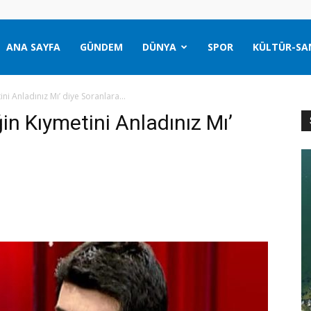
ANA SAYFA
GÜNDEM
DÜNYA
SPOR
KÜLTÜR-SA
tini Anladınız Mı’ diye Soranlara…
ğin Kıymetini Anladınız Mı’