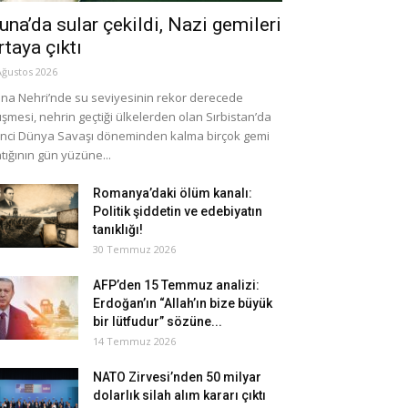
una’da sular çekildi, Nazi gemileri
rtaya çıktı
Ağustos 2026
na Nehri’nde su seviyesinin rekor derecede
şmesi, nehrin geçtiği ülkelerden olan Sırbistan’da
inci Dünya Savaşı döneminden kalma birçok gemi
tığının gün yüzüne...
Romanya’daki ölüm kanalı:
Politik şiddetin ve edebiyatın
tanıklığı!
30 Temmuz 2026
AFP’den 15 Temmuz analizi:
Erdoğan’ın “Allah’ın bize büyük
bir lütfudur” sözüne...
14 Temmuz 2026
NATO Zirvesi’nden 50 milyar
dolarlık silah alım kararı çıktı