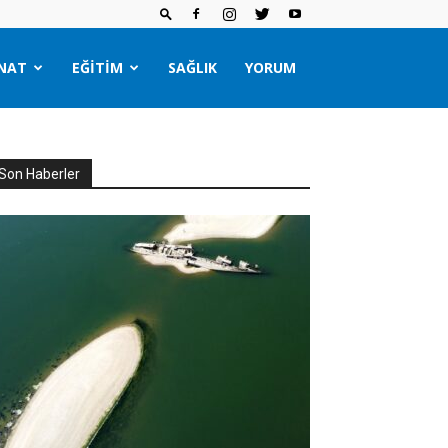
NAT
EĞITIM
SAĞLIK
YORUM
Son Haberler