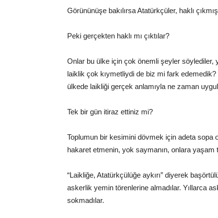
Görününüşe bakılırsa Atatürkçüler, haklı çıkmı
Peki gerçekten haklı mı çıktılar?
Onlar bu ülke için çok önemli şeyler söylediler,
laiklik çok kıymetliydi de biz mi fark edemedik?
ülkede laikliği gerçek anlamıyla ne zaman uygu
Tek bir gün itiraz ettiniz mi?
Toplumun bir kesimini dövmek için adeta sopa ola
hakaret etmenin, yok saymanın, onlara yaşam t
“Laikliğe, Atatürkçülüğe aykırı” diyerek başörtülü
askerlik yemin törenlerine almadılar.
Yıllarca as
sokmadılar.