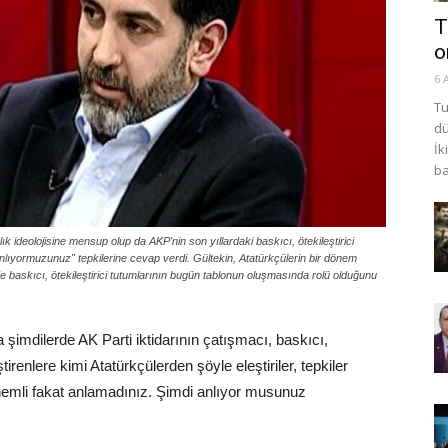
T
o
6 
Tu
dü
İk
ba
 ideolojisine mensup olup da AKP'nin son yıllardaki baskıcı, ötekileştirici
di anlıyormuzunuz" tepkilerine cevap verdi. Gültekin, Atatürkçülerin bir dönem
kilde baskıcı, ötekileştirici tutumlarının bugün tablonun oluşmasında rolü olduğunu
şimdilerde AK Parti iktidarının çatışmacı, baskıcı,
ştirenlere kimi Atatürkçülerden şöyle eleştiriler, tepkiler
 önemli fakat anlamadınız. Şimdi anlıyor musunuz