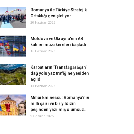
Romanya ile Türkiye Stratejik
Ortaklığı genişletiyor
20 Haziran 2026
Moldova ve Ukrayna’nın AB
katılım müzakereleri başladı
16 Haziran 2026
Karpatların ‘Transfăgărăşan’
dağ yolu yaz trafiğine yeniden
açıldı
13 Haziran 2026
Mihai Eminescu: Romanya’nın
milli şairi ve bir yıldızın
peşinden yazılmış ölümsüz...
9 Haziran 2026