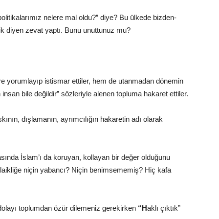
litikalarımız nelere mal oldu?” diye?
Bu ülkede bizden-
aik diyen zevat yaptı. Bunu unuttunuz mu?
göre yorumlayıp istismar ettiler, hem de utanmadan dönemin
n bile değildir” sözleriyle alenen topluma hakaret ettiler.
ının, dışlamanın, ayrımcılığın hakaretin adı olarak
asında İslam’ı da koruyan, kollayan bir değer olduğunu
 laikliğe niçin yabancı? Niçin benimsememiş?
Hiç kafa
dolayı toplumdan özür dilemeniz gerekirken
“H
aklı çıktık”