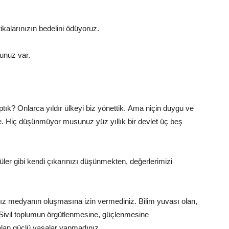
ikalarınızın bedelini ödüyoruz.
cunuz var.
ık? Onlarca yıldır ülkeyi biz yönettik. Ama niçin duygu ve
e.
Hiç düşünmüyor musunuz yüz yıllık bir devlet üç beş
üler gibi kendi çıkarınızı düşünmekten, değerlerimizi
sız medyanın oluşmasına izin vermediniz.
Bilim yuvası olan,
Sivil toplumun örgütlenmesine, güçlenmesine
lan güçlü yasalar yapmadınız.