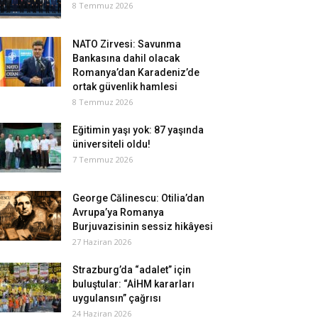
8 Temmuz 2026
NATO Zirvesi: Savunma
Bankasına dahil olacak
Romanya’dan Karadeniz’de
ortak güvenlik hamlesi
8 Temmuz 2026
Eğitimin yaşı yok: 87 yaşında
üniversiteli oldu!
7 Temmuz 2026
George Călinescu: Otilia’dan
Avrupa’ya Romanya
Burjuvazisinin sessiz hikâyesi
27 Haziran 2026
Strazburg’da “adalet” için
buluştular: “AİHM kararları
uygulansın” çağrısı
24 Haziran 2026