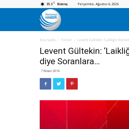
C
35.3
Perşembe, Ağustos 6, 2026
Bükreş
Romanya
Ana Sayfa
Yorum
Levent Gültekin: ‘Laikliğin Kıyme
Haber
Levent Gültekin: ‘Laikli
diye Soranlara…
7 Nisan 2016