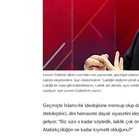
Levent Gültekin diken.com'daki son yazısında, geçmişte islamcılık
rejimini eleştirenlere, bazı Atatürkülerin "Laikliğin değerini şim
Laikliği bir sopa gibi kullandıklarını, Laiklik adı altında, aynı se
söylüyor. işte Levent Gültekin'in yazısı:
Geçmişte İslamcılık ideolojisine mensup olup da 
ötekileştirici, dini hamasete dayalı siyasetini ele
geliyor: “Biz size o kadar söyledik, laiklik çok
Atatürkçülüğün ne kadar kıymetli olduğunu?”